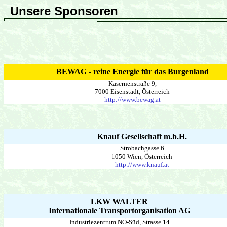
Unsere Sponsoren
BEWAG - reine Energie für das Burgenland
Kasernenstraße 9,
7000 Eisenstadt, Österreich
http://
www.bewag.at
Knauf Gesellschaft m.b.H.
Strobachgasse 6
1050 Wien, Österreich
http://
www.knauf.at
LKW WALTER
Internationale Transportorganisation AG
Industriezentrum NÖ-Süd, Strasse 14